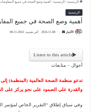
الرئيسية
/
الرئيسية
/
أهمية وضع الصحة في جميع المفاوضات ا
الرئيسية
أهمية وضع الصحة في جميع المفاوض
الأخبار
أ
2024-11-08
آخر تحديث: 2024-11-08
ر
س
ل
Listen to this article
ب
ر
أحوال – متابعات
ي
د
تدعو منظمة الصحة العالمية (المنظمة) إلى إ
ا
إ
والقدرة على الصمود على نحو يركز على ال
ل
ك
وفي سياق إطلاق
“التقرير الخاص لمؤتمر الأطراف (COP29) بشأن 
ت
ر