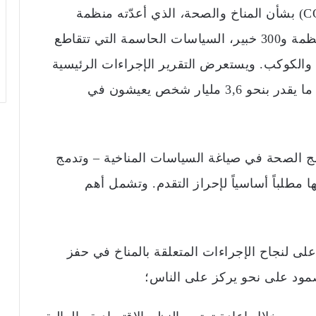
،
الذي أعدّته منظمة
الصحة العالمية بالتعاون مع أكثر من 100 منظمة و300 خبير، السياسات الحاسمة التي تتقاطع
ن والكوكب. ويستعرض التقرير الإجراءات الرئيسية
التي تهدف إلى حماية جميع الناس، ولا سيما ما يقدر بنحو 3,6 مليار شخص يعيشون في
مج الصحة في صياغة السياسات المناخية – وتدمج
مطلباً أساسياً لإحراز التقدم. وتشمل أهم
ى لنجاح الإجراءات المتعلقة بالمناخ في حفز
صمود على نحو يركز على الناس؛