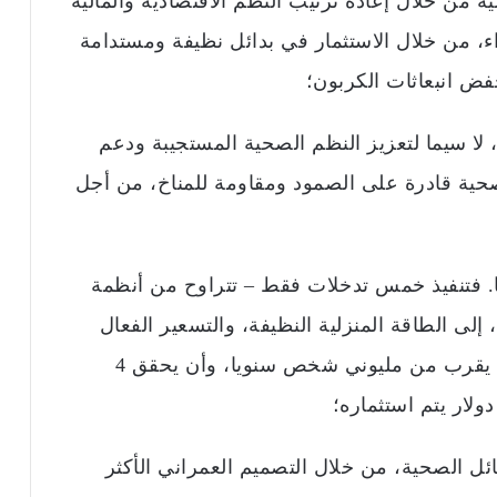
يه من خلال إعادة ترتيب النظم الاقتصادية والمالية
ء، من خلال الاستثمار في بدائل نظيفة ومستدامة
فض انبعاثات الكربون؛
 لا سيما لتعزيز النظم الصحية المستجيبة ودعم
صحية قادرة على الصمود ومقاومة للمناخ، من أجل
ها. فتنفيذ خمس تدخلات فقط – تتراوح من أنظمة
 إلى الطاقة المنزلية النظيفة، والتسعير الفعال
للوقود الأحفوري – من شأنه أن ينقذ ما يقرب من مليوني شخص سنويا، وأن يحقق 4
ولار يتم استثماره؛
ئل الصحية، من خلال التصميم العمراني الأكثر