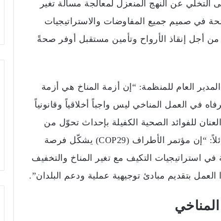
 التخلي عن النهج المنعزل لمعالجة مسألة تغير
حة في صميم جميع المفاوضات والاستراتيجيات
من أجل إنقاذ الأرواح وتأمين مستقبل أوفر صحةً
مدير العام للمنظمة: “إن أزمة المناخ هي أزمة
ه في العمل المناخي ليس واجباً أخلاقياً وقانونياً
عنان للفوائد الصحية الكفيلة بإحداث تحوّل من
أجل مستقبل أكثر عدلاً وإنصافا”. وأضاف قائلاً: “إن مؤتمر الأطراف (COP29) يشكّل فرصة
 في استراتيجيات التكيف مع تغير المناخ والتخفيف
العمل بتقديم مبادئ توجيهية عملية ودعم البلدان”.
المناخي