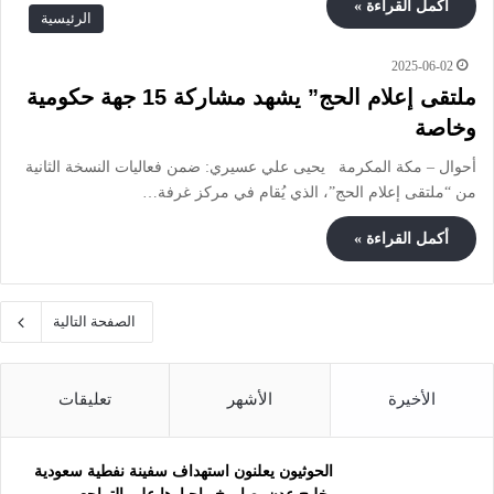
أكمل القراءة »
الرئيسية
2025-06-02
ملتقى إعلام الحج” يشهد مشاركة 15 جهة حكومية
وخاصة
أحوال – مكة المكرمة يحيى علي عسيري: ضمن فعاليات النسخة الثانية
من “ملتقى إعلام الحج”، الذي يُقام في مركز غرفة…
أكمل القراءة »
الصفحة التالية
الأخيرة
الأشهر
تعليقات
الحوثيون يعلنون استهداف سفينة نفطية سعودية
بخليج عدن بصاروخ وإجبارها على التراجع