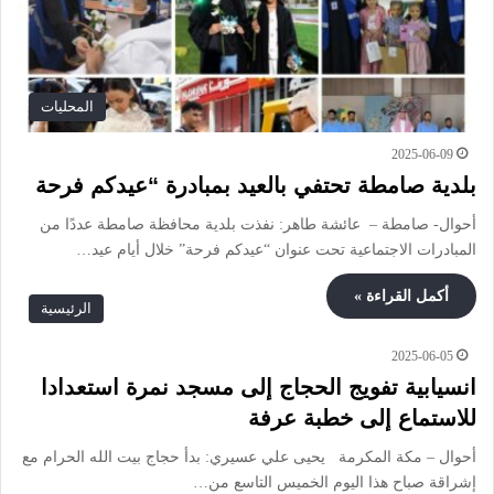
المحليات
2025-06-09
بلدية صامطة تحتفي بالعيد بمبادرة “عيدكم فرحة
أحوال- صامطة – عائشة طاهر: نفذت بلدية محافظة صامطة عددًا من
المبادرات الاجتماعية تحت عنوان “عيدكم فرحة” خلال أيام عيد…
أكمل القراءة »
الرئيسية
2025-06-05
انسيابية تفويج الحجاج إلى مسجد نمرة استعدادا
للاستماع إلى خطبة عرفة
أحوال – مكة المكرمة يحيى علي عسيري: بدأ حجاج بيت الله الحرام مع
إشراقة صباح هذا اليوم الخميس التاسع من…