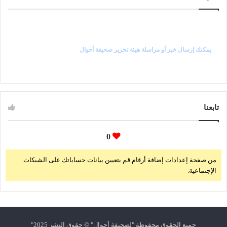
راسل رئيس التحرير
يمكنك إرسال خبر أو مراسلة هيئة تحرير صحيفة أحوال
تابعنا
0
من صفحة إعدادات إضافة أرقام قم بتعيين بيانات حساباتك على الشبكات
الإجتماعية.
جميع الحقوق محفوظة "لصحيفة
أحوال
" © حقوق النشر 2025"