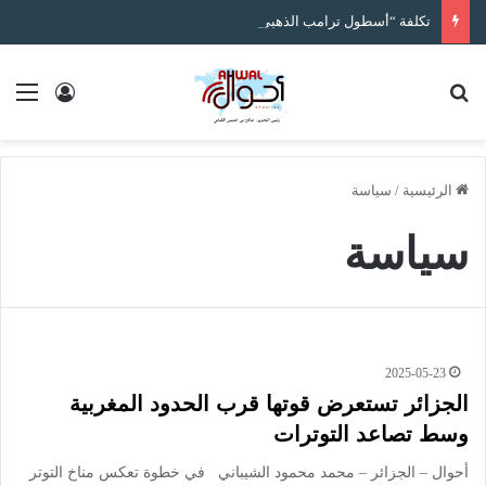
تكلفة “أسطول ترامب الذهبي” قد تتجاوز التقديرات بـ50% وتصل إلى 275 مليار دولار
بحث عن
الق
تسجيل ا
الرئيسية
/
سياسة
سياسة
2025-05-23
الجزائر تستعرض قوتها قرب الحدود المغربية
وسط تصاعد التوترات
أحوال – الجزائر – محمد محمود الشيباني في خطوة تعكس مناخ التوتر