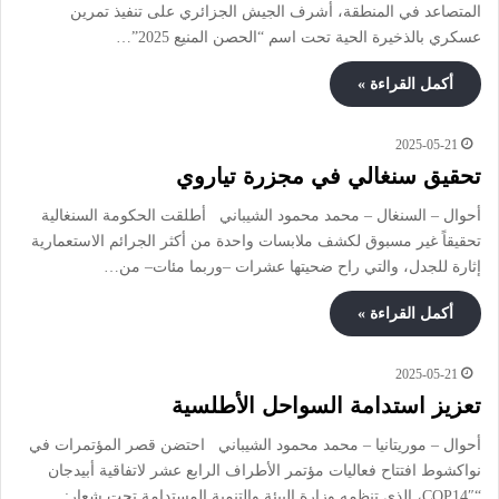
المتصاعد في المنطقة، أشرف الجيش الجزائري على تنفيذ تمرين
عسكري بالذخيرة الحية تحت اسم “الحصن المنيع 2025”…
أكمل القراءة »
2025-05-21
تحقيق سنغالي في مجزرة تياروي
أحوال – السنغال – محمد محمود الشيباني أطلقت الحكومة السنغالية
تحقيقاً غير مسبوق لكشف ملابسات واحدة من أكثر الجرائم الاستعمارية
إثارة للجدل، والتي راح ضحيتها عشرات –وربما مئات– من…
أكمل القراءة »
2025-05-21
تعزيز استدامة السواحل الأطلسية
أحوال – موريتانيا – محمد محمود الشيباني احتضن قصر المؤتمرات في
نواكشوط افتتاح فعاليات مؤتمر الأطراف الرابع عشر لاتفاقية أبيدجان
“COP14″، الذي تنظمه وزارة البيئة والتنمية المستدامة تحت شعار:…