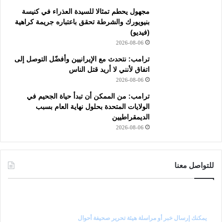
مجهول يحطم تمثالا للسيدة العذراء في كنيسة
بنيويورك والشرطة تحقق باعتباره جريمة كراهية
(فيديو)
2026-08-06
ترامب: نتحدث مع الإيرانيين وأفضّل التوصل إلى
اتفاق لأنني لا أريد قتل الناس
2026-08-06
ترامب: من الممكن أن تبدأ حياة الجحيم في
الولايات المتحدة بحلول نهاية العام بسبب
الديمقراطيين
2026-08-06
للتواصل معنا
راسل رئيس التحرير
يمكنك إرسال خبر أو مراسلة هيئة تحرير صحيفة أحوال