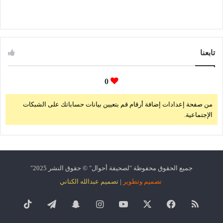
تابعنا
0
من صفحة إعدادات إضافة أرقام قم بتعيين بيانات حساباتك على الشبكات
الإجتماعية.
جميع الحقوق محفوظة "لصحيفة
أحوال
" © حقوق النشر 2025"
تصميم وتطوير
|
تصميم عبدالله الكناني
ملخص
فيسبوك
‫X
‫YouTube
انستقرام
سناب
تيلقرام
‫TikTok