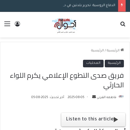
الدفاع الروسية: تحرير بلدتين في دونيتسك
بحث عن
الق
تسجيل ا
الرئيسية
/
الرئيسية
الرئيسية
المحليات
فريق صدى التطوع الإعلامي يكرم اللواء
الحارثي
فاطمه الغربي
أ
2025-08-05
آخر تحديث: 2025-08-05
ر
س
ل
Listen to this article
ب