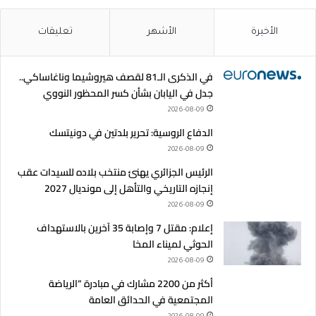
الأخيرة
الأشهر
تعليقات
في الذكرى الـ81 لقصف هيروشيما وناغاساكي..
جدل في اليابان بشأن كسر المحظور النووي
2026-08-09
الدفاع الروسية: تحرير بلدتين في دونيتسك
2026-08-09
الرئيس الجزائري يهنئ منتخب بلاده للسيدات عقب
إنجازه التاريخي والتأهل إلى مونديال 2027
2026-08-09
إعلام: مقتل 7 وإصابة 35 آخرين بالاستهداف
الحوثي لميناء المخا
2026-08-09
أكثر من 2200 مشارك في مبادرة “الرياضة
المجتمعية في الحدائق العامة