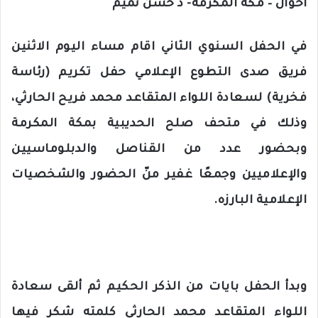
أحوال – مكة المكرمة- د حسن تميم
ر
ي
د
في الحفل السنوي الثاني اقام مساء اليوم الاثنين
ا
فريق صدى التطوع الإعلامي حفل تكريم (رئاسة
إ
ل
فخرية) لسعادة اللواء المتقاعد محمد فريح الحارثي،
ك
وذلك في متحف صلح الحديبية بمكة المكرمة
ت
ر
وبحضور عدد من القناصل والدبلوماسيين
و
والإعلاميين وجمعًا غفير منّ الحضور والشخصيات
ن
ي
الإعلامية البارزه.
ا
وبدأ الحفل بايات من الذكر الحكيم ثم ألقى سعادة
اللواء المتقاعد محمد الحارثي كلمته شكر فيها