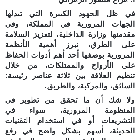
ر
ي
في ظل الجهود الكبيرة التي تبذلها
د
الجهات المرورية في المملكة، وفي
ا
إ
مقدمتها وزارة الداخلية، لتعزيز السلامة
ل
على الطرق، تبرز أهمية الأنظمة
ك
المرورية بوصفها أحد أهم أدوات الحفاظ
ت
ر
على الأرواح والممتلكات، من خلال
و
تنظيم العلاقة بين ثلاثة عناصر رئيسة:
ن
ي
السائق، والمركبة، والطريق.
ا
ولا شك أن ما تحقق من تطوير في
المنظومة المرورية، سواء في
التشريعات أو في استخدام التقنيات
الحديثة، أسهم بشكل واضح في رفع