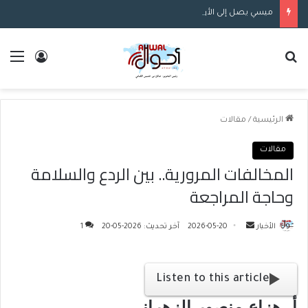
ميسي يصل إلى الأرجنتين.. الكشف عن تفاصيل جنازة والده
بحث عن
الق
تسجيل ا
الرئيسية
/
مقالات
مقالات
المخالفات المرورية.. بين الردع والسلامة
وحاجة المراجعة
الأخبار
أ
2026-05-20
آخر تحديث: 2026-05-20
1
ر
س
ل
Listen to this article
ب
أ. هزاع منصور الزهراني