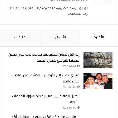
2026-05-21 الساعة 7:25 ص
و
الوثايق الرسمية ضروره ملحة وعدم السماح بتجديدها لذلك
ل
يزيد المخالفات
الأخيرة
الأشهر
تعليقات
إسرائيل تدشن مستوطنة جديدة قرب جنين ضمن
مخطط للتوسع شمال الضفة
2026-08-09
ميسي يصل إلى الأرجنتين.. الكشف عن تفاصيل
جنازة والده
2026-08-09
تأهيل المقاولين.. معيار جديد لسوق الخدمات
البلدية
2026-08-09
الإمارات.. ميناء خورفكان يستعد لاستقبال أكبر