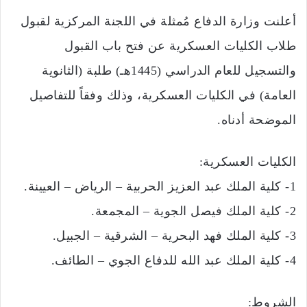
د
أعلنت وزارة الدفاع مُمثلة في اللجنة المركزية لقبول
ا
طلاب الكليات العسكرية عن فتح باب القبول
إ
ل
والتسجيل للعام الدراسي (1445هـ) طلبة (الثانوية
ك
العامة) في الكليات العسكرية، وذلك وفقاً للتفاصيل
ت
ر
الموضحة أدناه.
و
ن
الكليات العسكرية:
ي
ا
1- كلية الملك عبد العزيز الحربية – الرياض – العيينة.
2- كلية الملك فيصل الجوية – المجمعة.
3- كلية الملك فهد البحرية – الشرقية – الجبيل.
4- كلية الملك عبد الله للدفاع الجوي – الطائف.
الشروط: