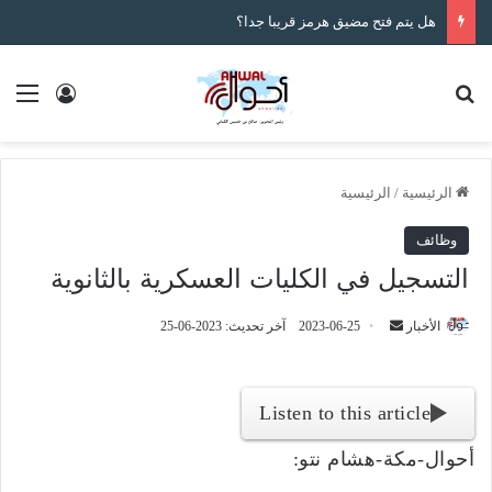
هل يتم فتح مضيق هرمز قريبا جدا؟
بحث عن
الق
تسجيل ا
الرئيسية
/
الرئيسية
وظائف
التسجيل في الكليات العسكرية بالثانوية
الأخبار
أ
2023-06-25
آخر تحديث: 2023-06-25
ر
س
ل
Listen to this article
ب
أحوال-مكة-هشام نتو:
ر
ي