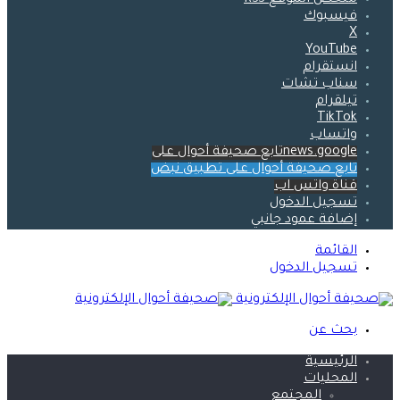
ملخص الموقع RSS
فيسبوك
‫X
‫YouTube
انستقرام
سناب تشات
تيلقرام
‫TikTok
واتساب
news.googleتابع صحيفة أحوال على
تابع صحيفة أحوال على تطبيق نبض
قناة واتس اب
تسجيل الدخول
إضافة عمود جانبي
القائمة
تسجيل الدخول
بحث عن
الرئيسية
المحليات
المجتمع