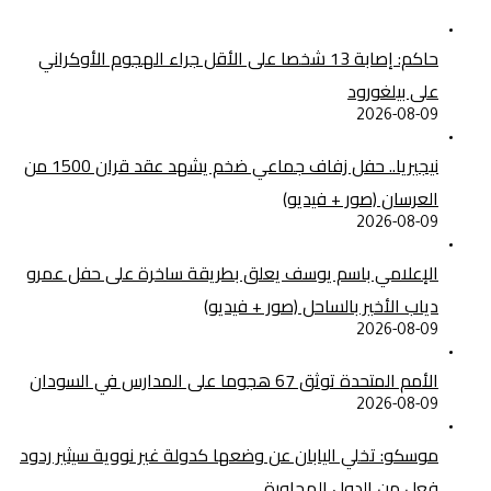
حاكم: إصابة 13 شخصا على الأقل جراء الهجوم الأوكراني
على بيلغورود
2026-08-09
نيجيريا.. حفل زفاف جماعي ضخم يشهد عقد قران 1500 من
العرسان (صور + فيديو)
2026-08-09
الإعلامي باسم يوسف يعلق بطريقة ساخرة على حفل عمرو
دياب الأخير بالساحل (صور + فيديو)
2026-08-09
الأمم المتحدة توثق 67 هجوما على المدارس في السودان
2026-08-09
موسكو: تخلي اليابان عن وضعها كدولة غير نووية سيثير ردود
فعل من الدول المجاورة