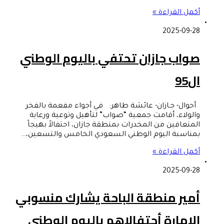
أكمل القراءة »
2025-09-28
صواب جازان تحتفي باليوم الوطني
ال95
أحوال- جـازان- عائشة طاهر: في أجواء مفعمة بالفخر
والولاء، أقامت جمعية “صواب” لتأهيل وتوعية ورعاية
المتعافين من المخدرات بمنطقة جازان، احتفالاً بهيجاً
بمناسبة اليوم الوطني السعودي الخامس والتسعين،…
أكمل القراءة »
2025-09-28
أمير منطقة الباحة يشارك منسوبي
الإمارة أحتفالاهم باليوم الوطني