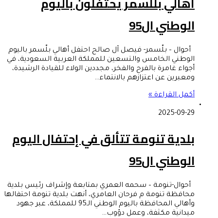
أهالي بللسمر يحتفلون باليوم
الوطني ال95
أحوال – بلّسمر- فيصل آل صالح احتفل أهالي بلّسمر باليوم
الوطني الخامس والتسعين للمملكة العربية السعودية، في
أجواء غامرة بالفرح والفخر، مجددين الولاء للقيادة الرشيدة،
ومعبرين عن اعتزازهم بالانتماء…
أكمل القراءة »
2025-09-29
بلدية تنومة تتألق في إحتفال اليوم
الوطني ال95
أحوال-تنومة – سحمه العمري بمتابعة وإشراف رئيس بلدية
محافظة تنومة م فرحان العامري، أنهت بلدية تنومة احتفالها
وأهالي المحافظة باليوم الوطني الـ95 للمملكة، عبر جهود
ميدانية مكثفة، وعمل دؤوب…