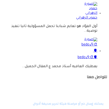
حمود الزهراني
أول الفؤاد هو تعايم شبابنا تحمل المسؤولية ثانيا تنفيذ
توصية...
bedo🎶🎨🫀
يعطيك العافيه أستاذ محمد ع المقال الجميل...
للتواصل معنا
راسل رئيس التحرير
يمكنك إرسال خبر أو مراسلة هيئة تحرير صحيفة أحوال