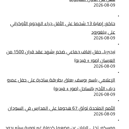
2026-08-09
حاكم: إصابة 13 شخصا على الأقل جراء الهجوم الأوكراني
على بيلغورود
2026-08-09
نيجيريا.. حفل زفاف جماعي ضخم يشهد عقد قران 1500 من
العرسان (صور + فيديو)
2026-08-09
الإعلامي باسم يوسف يعلق بطريقة ساخرة على حفل عمرو
دياب الأخير بالساحل (صور + فيديو)
2026-08-09
الأمم المتحدة توثق 67 هجوما على المدارس في السودان
2026-08-09
موسكو: تخلي اليابان عن وضعها كدولة غير نووية سيثير ردود