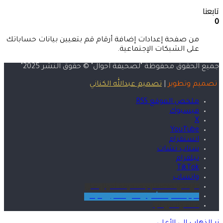
تابعنا
0
من صفحة إعدادات إضافة أرقام قم بتعيين بيانات حساباتك
على الشبكات الإجتماعية.
جميع الحقوق محفوظة "لصحيفة
أحوال
" © حقوق النشر 2025"
تصميم وتطوير
|
تصميم عبدالله الكناني
ملخص الموقع RSS
فيسبوك
‫X
‫YouTube
انستقرام
سناب تشات
تيلقرام
‫TikTok
واتساب
news.googleتابع صحيفة أحوال على
تابع صحيفة أحوال على تطبيق نبض
قناة واتس اب