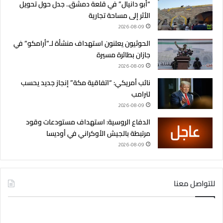
“أبو دانيال” في قلعة دمشق.. جدل حول تحويل
الأثر إلى مساحة تجارية
2026-08-09
الحوثيون يعلنون استهداف منشأة لـ”أرامكو” في
جازان بطائرة مسيرة
2026-08-09
نائب أمريكي: “اتفاقية مكة” إنجاز جديد يحسب
لترامب
2026-08-09
الدفاع الروسية: استهداف مستودعات وقود
مرتبطة بالجيش الأوكراني في أوديسا
2026-08-09
للتواصل معنا