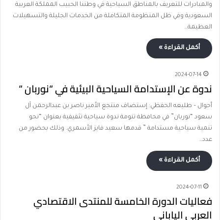
والمبادرات للتعريف بالمناطق السياحية في وطننا الحبيب المملكة العربية
السعودية وفي ظل المنظومة المتكاملة من الخدمات الجليلة والتسهيلات
العظيمة…
أكمل القراءة »
2024-07-14
ندوة عن الإستدامة السياحية البيئية في “نوربان “
أحوال – طليعه الحفظي: إستضاف منتجع الأمير ناصر بن عبدالرحمن آل
سعود “نوربان” في محافظة تنومة ندوة سياحية تثقيفية بعنوان “نحو
تنمية سياحية مستدامة ” قدمها سعيد فايز الأسمري. وذلك بحضور من
عدد…
أكمل القراءة »
2024-07-11
فعاليات الدورة الخامسة للمنتدى الاقتصادي
العربي الياباني