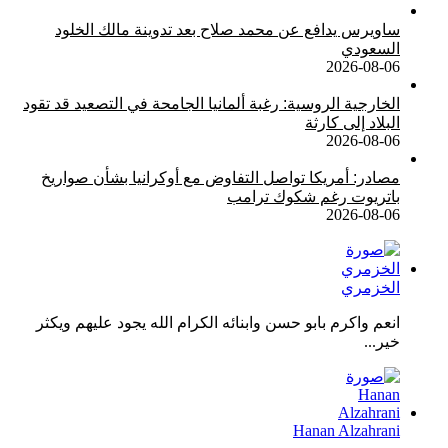
ساويرس يدافع عن محمد صلاح بعد تدوينة مالك الخلود
السعودي
2026-08-06
الخارجية الروسية: رغبة ألمانيا الجامحة في التصعيد قد تقود
البلاد إلى كارثة
2026-08-06
مصادر: أمريكا تواصل التفاوض مع أوكرانيا بشأن صواريخ
باتريوت رغم شكوك ترامب
2026-08-06
الخزمري
انعم واكرم بابو حسن وابنائه الكرام الله يجود عليهم ويكثر
خير...
Hanan Alzahrani