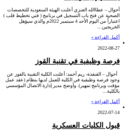
أحوال – عطاالله العنزي أعلنت الهيئة السعودية للتخصصات
الصحية عن فتح باب ⁧‫التسجيل‬⁩ في برنامج ⁧‫( فني تخطيط قلب‬⁩ )
اعتباراً من اليوم الأحد 4 سبتمبر 2022م والذي سيؤهل
الخريجين…
أكمل القراءة »
2022-08-27
فرصة وظيفية في تقنية القوز
أحوال – القنفذة- ريم أحمد: أعلنت الكلية التقنية بالقوز عن
وجود فرصة وظيفية في الكلية للعمل لديها بنظام (عقد عمل
مؤقت وبرنامج تمهير). وأوضح مدير إدارة الاتصال المؤسسي
بالكلية…
أكمل القراءة »
2022-07-14
قبول الكليات العسكرية