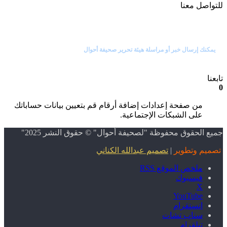
للتواصل معنا
راسل رئيس التحرير
يمكنك إرسال خبر أو مراسلة هيئة تحرير صحيفة أحوال
تابعنا
0
من صفحة إعدادات إضافة أرقام قم بتعيين بيانات حساباتك
على الشبكات الإجتماعية.
جميع الحقوق محفوظة "لصحيفة
أحوال
" © حقوق النشر 2025"
تصميم وتطوير
|
تصميم عبدالله الكناني
ملخص الموقع RSS
فيسبوك
‫X
‫YouTube
انستقرام
سناب تشات
تيلقرام