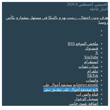
الخميس, أغسطس 6 2026
أخبار عاجلة
هدف بدون احتفال.. زينيت يهزم بالتيكا في مستهل مشواره بكأس
روسيا
ملخص الموقع RSS
فيسبوك
‫X
‫YouTube
انستقرام
سناب تشات
تيلقرام
‫TikTok
واتساب
news.googleتابع صحيفة أحوال على
تابع صحيفة أحوال على تطبيق نبض
قناة واتس اب
تسجيل الدخول
إضافة عمود جانبي