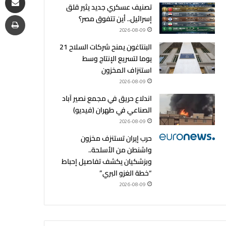
تصنيف عسكري جديد يثير قلق
طب
إسرائيل.. أين تتفوق مصر؟
2026-08-09
البنتاغون يمنح شركات السلاح 21
يوما لتسريع الإنتاج وسط
استنزاف المخزون
2026-08-09
اندلاع حريق في مجمع نصير آباد
الصناعي في طهران (فيديو)
2026-08-09
حرب إيران تستنزف مخزون
واشنطن من الأسلحة..
وبزشكيان يكشف تفاصيل إحباط
“خطة الغزو البري”
2026-08-09