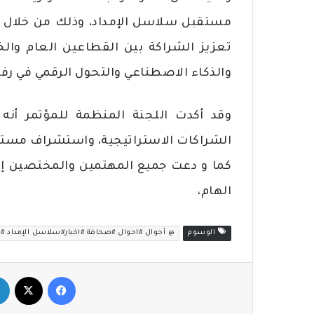
مستقبل سلاسل الإمداد، وذلك من خلال اس
تعزيز الشراكة بين القطاعين العام وال
والذكاء الاصطناعي والتحول الرقمي في رف
وقد أ
الشراكات الاستراتيجية، واستشراف مستقب
كما و دعت ‎جميع المهتمين والمخ
الهام،
الوسوم
@ أحوال #احوال #صحافة #اخبار#سلاسل الإمداد #الري
فيسبوك
‫X