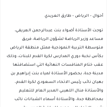
ر
ي
د
أحوال ‐ الرياض ‐ طارق العريدي
ا
إ
توجت الأستاذة أضواء بنت عبدالرحمن العريفي،
ل
ك
مساعد وزير الرياضة لشؤون الرياضة، فريق
ت
متوسطة التربية النموذجية ممثل منطقة الرياض
ر
و
بكأس نخبة دوري المدارس لكرة القدم للبنات، وذلك
ن
عقب ختام المنافسات النهائية التي استضافتها
ي
ا
مدينة جدة، بحضور الأستاذة لمياء بنت إبراهيم بن
بهيان نائب رئيس الاتحاد السعودي لكرة القدم،
والأستاذة منال اللهيبي المدير العام للتعليم
بمحافظة جدة، والأستاذة أسماء الشبانات نائب