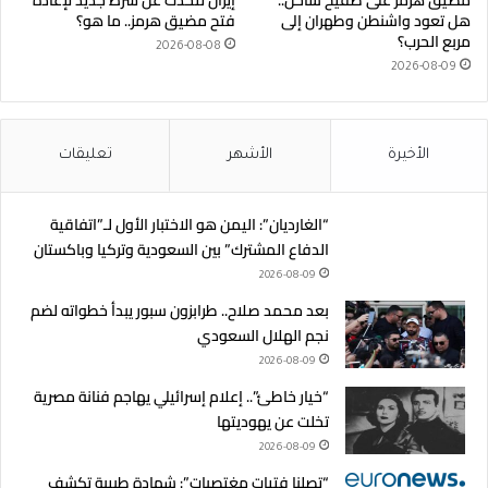
مضيق هرمز على صفيح ساخن..
إيران تتحدث عن شرط جديد لإعادة
هل تعود واشنطن وطهران إلى
فتح مضيق هرمز.. ما هو؟
مربع الحرب؟
2026-08-08
2026-08-09
الأخيرة
الأشهر
تعليقات
“الغارديان”: اليمن هو الاختبار الأول لـ”اتفاقية
الدفاع المشترك” بين السعودية وتركيا وباكستان
2026-08-09
بعد محمد صلاح.. طرابزون سبور يبدأ خطواته لضم
نجم الهلال السعودي
2026-08-09
“خيار خاطئ”.. إعلام إسرائيلي يهاجم فنانة مصرية
تخلت عن يهوديتها
2026-08-09
“تصلنا فتيات مغتصبات”: شهادة طبيبة تكشف