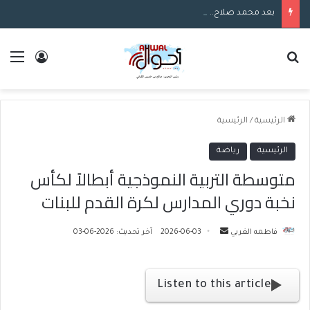
بعد محمد صلاح.. طرابزون سبور يبدأ خطواته لضم نجم الهلال السعودي
بحث عن
الق
تسجيل ا
الرئيسية
/
الرئيسية
الرئيسية
رياضة
متوسطة التربية النموذجية أبطالاً لكأس
نخبة دوري المدارس لكرة القدم للبنات
فاطمه الغربي
أ
2026-06-03
آخر تحديث: 2026-06-03
ر
س
ل
Listen to this article
ب