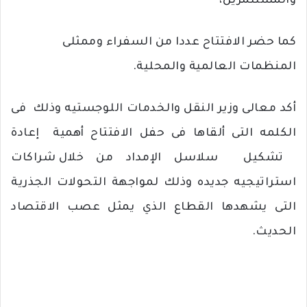
والمستثمرين،
كما
حضر
الافتتاح
عددا
من
السفراء
وممثلى
المنظمات
العالمية
والمحلية
.
أكد
معالى
وزير
النقل
والخدمات
اللوجستيه وذلك
فى
الكلمه
التى
ألقاها
فى
حفل
الافتتاح
أهمية
إعادة
تشكيل
سلاسل
الإمداد
من
خلال
شراكات
استراتيجيه
جديده
وذلك
لمواجهة
التحولات
الجذرية
التى
يشهدها
القطاع
الذي
يمثل
عصب
الاقتصاد
الحديث
.