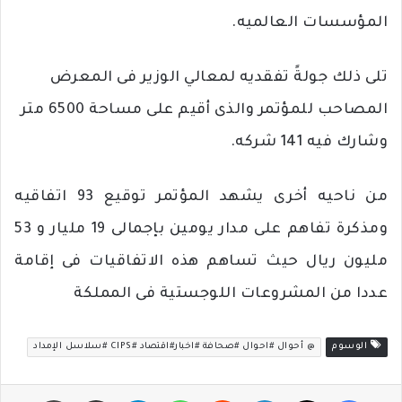
المؤسسات العالميه.
تلى ذلك جولةً تفقديه لمعالي الوزير فى المعرض
المصاحب للمؤتمر والذى أقيم على مساحة 6500 متر
وشارك فيه 141 شركه.
من
ناحيه
أخرى
يشهد
المؤتمر
توقيع
93
اتفاقيه
ومذكرة
تفاهم
على
مدار
يومين
بإجمالى
19
مليار
و
53
مليون
ريال
حيث
تساهم
هذه
الاتفاقيات
فى
إقامة
عددا
من
المشروعات
اللوجستية
فى
المملكة
الوسوم
@ أحوال #احوال #صحافة #اخبار#اقتصاد #CIPS #سلاسل الإمداد
فيسبوك
‫X
لينكدإن
‏Reddit
واتساب
تيلقرام
مشاركة عبر البريد
طباعة