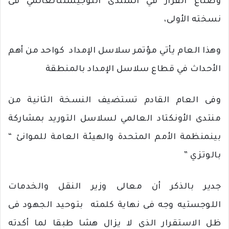
وصناع
القرار
في
المنتدى
اللوجيستى
العالمي
فى
نسخته
الأولى،
وهذا
العام
يأتي
مؤتمر
سلاسل
الإمداد
كواحد
من
أهم
الأحداث
في
قطاع
سلاسل
الإمداد
بالمنطقة
وفى
العام
القادم
تستضيف
النسخة
الثانية
من
منتدى
الأونكتاد
العالمي
لسلاسل
التوريد
بمشاركة
بين
منظمة
الأمم
المتحدة
والهيئة
العامة
للموانئ “
بالوتزي ”
جدير بالذكر أن معالى وزير النقل والخدمات
اللوجستيه وجه فى نهاية كلمته
بتوحيد الجهود فى
ظل الاستقرار الذى لا يزال هشا طبقا لما أكدته