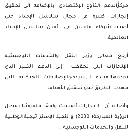
مركزًا
لدعم
التنوع
الإقتصادى،
بالإضافه
الى
تحقيق
إنجازات
كبيرة
فى
مجال
سلاسل
الإمداد
حتى
أصبحنا
شركاء
فاعلين
فى
تأمين
سلاسل
الإمداد
العالمية
.
أرجع
معالى
وزير
النقل
والخدمات
اللوجستيه
الإنجازات
التى
تحققت
إلى
الدعم
الكبير
الذى
تقدمه
القياده
الرشيده،والإصلاحات
الهيكلية
التي
مهدت
الطريق
نحو
تحقيق
الأهداف
.
وأضاف
أن
الانجازات
أصبحت
واقعًا
ملموسًا
بفضل
الرؤية
المباركة
( 2030)
و
تنفيذ
الإستراتيجية
الوطنية
للنقل
والخدمات
اللوجستية
.