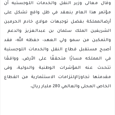
وقال
معالى
وزير
النقل
والخدمات
اللوجستيه
أن
مؤتمر
هذا
العام
ينعقد
في
ظل
واقع
تشكل
على
أرض
المملكة
بفضل
توجيهات
مولاي
خادم
الحرمين
الشريفين
الملك
سلمان
بن
عبدالعزيز
والدعم
والتمكين
من
سمو
ولي
العهد
–
حفظه
الله
–
فقد
أصبح
مستقبل
قطاع
النقل
والخدمات
اللوجستية
في
المملكه
مسارًا
متحققًا
على
الأرض،
وواقعًا
تتحدث
عنه
المؤشرات
الوطنية
والدولية،
وفى
مقدمتها
تجاوز
الإلتزامات
الاستثمارية
من
القطاع
الخاص
المحلى
والعالمي
280
مليار
ريال،