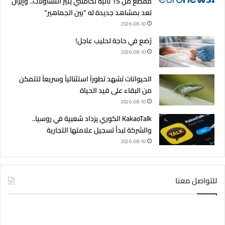
مقطع من 15 ثانية لخامنئي يثير التساؤلات.. وإيران
تعد بمشاهد جديدة له “بين الجماهير”
2026-08-10
رُضع في حاجة لحليب عاجل!
2026-08-10
الحيوانات تشهد تطوراً استثنائياً وسريعاً لتتمكن
من البقاء على قيد الحياة
2026-08-10
KakaoTalk الكوري يزداد شعبية في روسيا..
والشركة تبدأ تسجيل علامتها التجارية
2026-08-10
للتواصل معنا
راسل رئيس التحرير