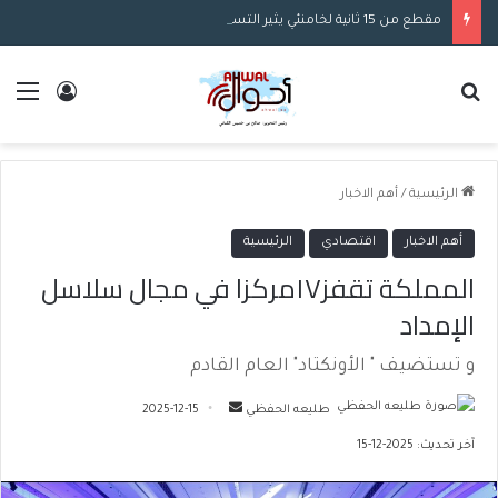
مقطع من 15 ثانية لخامنئي يثير التساؤلات.. وإيران تعد بمشاهد جديدة له “بين الجماهير”
بحث عن
الق
تسجيل ا
الرئيسية
/
أهم الاخبار
أهم الاخبار
اقتصادي
الرئيسية
المملكة تقفز١٧مركزا في مجال سلاسل
الإمداد
و تستضيف " الأونكتاد" العام القادم
طليعه الحفظي
أ
2025-12-15
ر
آخر تحديث: 2025-12-15
س
ل