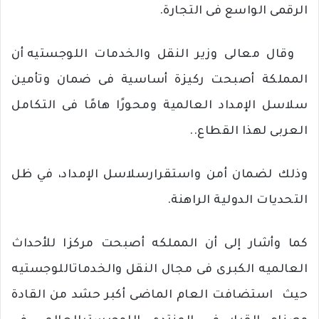
الرقمى
الواسع
فى
التجارة
.
وقال
معالى
وزير
النقل
والخدمات
اللوجستيه
أن
المملكة
أصبحت
ركيزة
أساسية
فى
ضمان
وتأمين
سلاسل
الإمداد
العالمية
ومحورًا
هامًا
فى
التكامل
العربى
لهذا
القطاع
..
وذلك
لضمان
أمن
واستقرار
سلاسل
الإمداد،
في
ظل
التحديات
الدولية
الراهنة
.
كما وأشار
إلى
أن
المملكه
أصبحت
مركزا
للأحداث
العالميه
الكبرى
فى
مجال
النقل
والخدمات
اللوجستيه
حيث
استضافت
العام
الماضى
أكبر
حشد
من
القادة