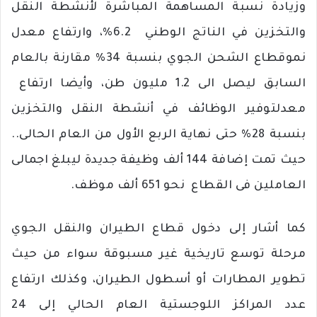
وزيادة
نسبة
المساهمة
المباشرة
لأنشطة
النقل
والتخزين
في
الناتج
الوطني
6.2%
،
وارتفاع
معدل
نمو
قطاع
الشحن
الجوي
بنسبة
34%
مقارنة
بالعام
السابق
ليصل
الى
1.2
مليون
طن،
وأيضا
ارتفاع
معدل
توفير
الوظائف
في
أنشطة
النقل
والتخزين
بنسبة
28%
حتى
نهاية
الربع
الأول
من
العام
الحالى
..
حيث
تمت
إضافة
144
ألف
وظيفة
جديدة
ليبلغ
اجمالى
العاملين
فى
القطاع
نحو
651
ألف
موظف
.
كما
أشار
إلى
دخول
قطاع
الطيران
والنقل
الجوي
مرحلة
توسع
تاريخية
غير
مسبوقة
سواء
من
حيث
تطوير
المطارات
أو
أسطول
الطيران،
وكذلك
ارتفاع
عدد
المراكز
اللوجستية
العام
الحالي
إلى
24