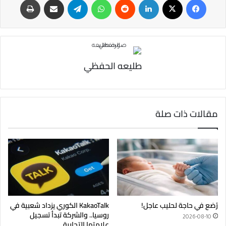
طليعه الحفظي
مقالات ذات صلة
رُضع في حاجة لحليب عاجل!
KakaoTalk الكوري يزداد شعبية في
روسيا.. والشركة تبدأ تسجيل
2026-08-10
علامتها التجارية