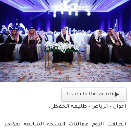
ب
ر
ي
د
ا
إ
ل
ك
ت
ر
و
ن
ي
Listen to this article
ا
احوال – الرياض – طليعه الحفظي:
انطلقت اليوم فعاليات النسخه السابعه لمؤتمر