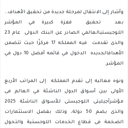
وأشار
إلى
الانتقال
لمرحلة
جديدة
من
تحقيق
الأهداف
..
بعد
تحقيق
قفزة
كبيرة
في
المؤشر
اللوجيستي
العالمي
الصادر
عن
البنك
الدولى
عام
23
والذى
تقدمت
فيه
المملكه
17
مركزًا
حيث
تتضمن
الأهداف
الجديده
الدخول
في
قائمه
أفضل
10
دول
في
المؤشر
.
ونوه
معاليه
إلى
تقدم
المملكه
إلى
المراتب
الأربع
الأولى
بين
أسواق
الدول
الناشئة
في
العالم
فى
مؤشر
أجيليتى
اللوجيستى
للأسواق
الناشئة
2025
والذى
يضم
50
دولة،
وذلك
بفضل
الاستثمارات
الضخمة
فى
قطاع
الخدمات
اللوجستية
والتحول