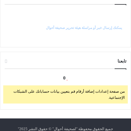
راسل رئيس التحرير
يمكنك إرسال خبر أو مراسلة هيئة تحرير صحيفة أحوال
تابعنا
0
من صفحة إعدادات إضافة أرقام قم بتعيين بيانات حساباتك على الشبكات
الإجتماعية.
جميع الحقوق محفوظة "لصحيفة
أحوال
" © حقوق النشر 2025"