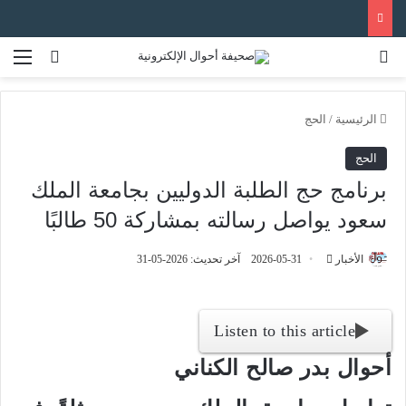
بحث عن
الق
تسجيل ا
الرئيسية
/
الحج
الحج
برنامج حج الطلبة الدوليين بجامعة الملك
سعود يواصل رسالته بمشاركة 50 طالبًا
الأخبار
أ
2026-05-31
آخر تحديث: 2026-05-31
ر
س
ل
Listen to this article
ب
أحوال بدر صالح الكناني
ر
ي