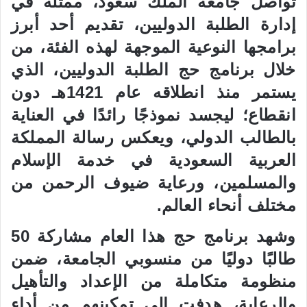
تواصل جامعة الملك سعود، ممثلةً في
د
إدارة الطلبة الدوليين، تقديم أحد أبرز
ا
إ
برامجها النوعية الموجهة لهذه الفئة، من
ل
خلال برنامج حج الطلبة الدوليين، الذي
ك
ت
يستمر منذ انطلاقه عام 1421هـ دون
ر
انقطاع؛ ليجسد نموذجًا رائدًا في العناية
و
بالطالب الدولي، ويعكس رسالة المملكة
ن
ي
العربية السعودية في خدمة الإسلام
ا
والمسلمين، ورعاية ضيوف الرحمن من
مختلف أنحاء العالم.
وشهد برنامج حج هذا العام مشاركة 50
طالبًا دوليًا من منسوبي الجامعة، ضمن
منظومة متكاملة من الإعداد والتأهيل
والرعاية، هدفت إلى تمكينهم من أداء