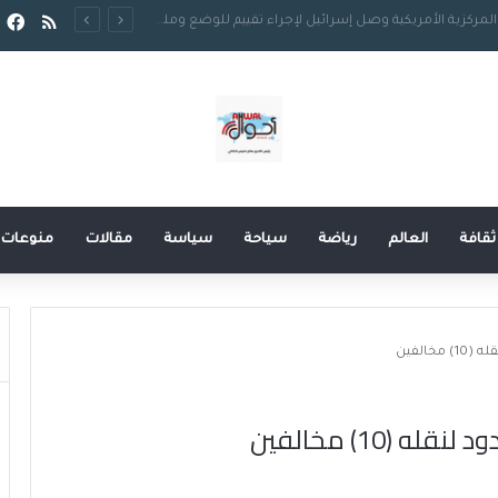
ف
ملخص ا
وث” أولاً.. والد ميسي يودع الحياة عن 68 عاماً
ثقافة
العالم
رياضة
سياحة
سياسة
مقالات
منوعات
الفين
10) مخالفين