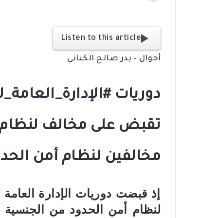
ر
س
ل
Listen to this article
ب
ر
أحوال – بدر صالح الكناني
ي
د
ا
دوريات
#الإدارة_العامة_
إ
ل
ك
ت
ر
مخالفين لنظام أمن الحد
و
ن
ي
إذ قبضت دوريات الإدارة العامة
ا