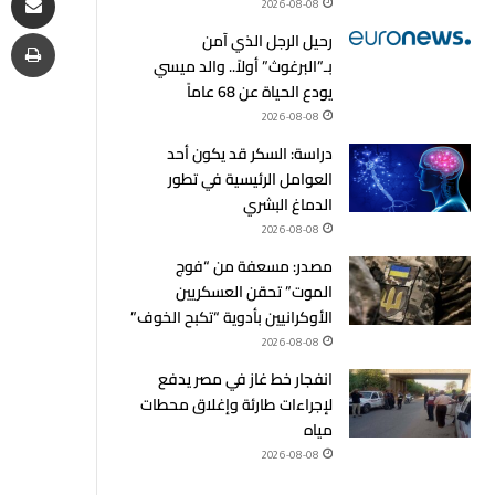
2026-08-08
طب
رحيل الرجل الذي آمن
بـ”البرغوث” أولاً.. والد ميسي
يودع الحياة عن 68 عاماً
2026-08-08
دراسة: السكر قد يكون أحد
العوامل الرئيسية في تطور
الدماغ البشري
2026-08-08
مصدر: مسعفة من “فوج
الموت” تحقن العسكريين
الأوكرانيين بأدوية “تكبح الخوف”
2026-08-08
انفجار خط غاز في مصر يدفع
لإجراءات طارئة وإغلاق محطات
مياه
2026-08-08