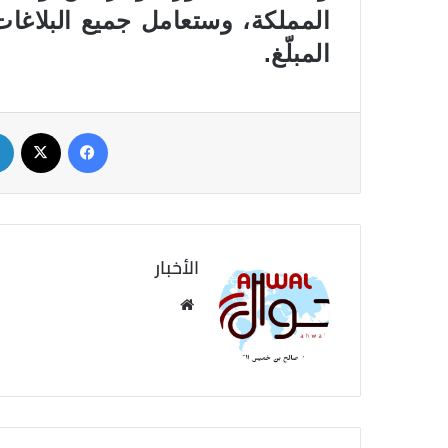
المملكة، وستعامل جميع البلاغا
المبلّغ.
فيسبوك
‫X
الأخبار
موق
ع
الوي
ب