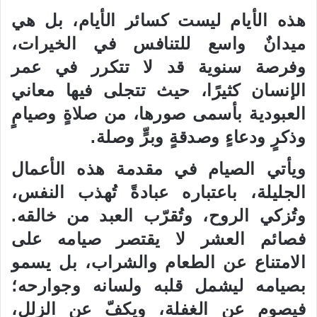
هذه الأيام ليست كسائر الأيام، بل هي
ميدانٌ واسع للتنافس في الخيرات،
وفرصة سنوية قد لا تتكرر في عمر
الإنسان كثيرًا، حيث تتجلى فيها معاني
العبودية بأسمى صورها، من صلاةٍ وصيامٍ
وذكرٍ ودعاءٍ وصدقةٍ وبرٍّ وصلة.
ويأتي الصيام في مقدمة هذه الأعمال
الجليلة، باعتباره عبادةً تُهذب النفس،
وتُزكي الروح، وتُقرّب العبد من خالقه.
فصائم العشر لا يقتصر صيامه على
الامتناع عن الطعام والشراب، بل يسمو
بصيامه ليشمل قلبه ولسانه وجوارحه؛
فيصوم عن الغفلة، ويكفّ عن الزلل،