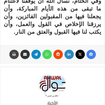
وفي الختام، نسأل الله أن يوفقنا لاغتنام
ما تبقى من هذه الأيام المباركة، وأن
يجعلنا فيها من المقبولين الفائزين، وأن
يرزقنا الإخلاص في القول والعمل، وأن
يكتب لنا فيها القبول والعتق من النار.
فيسبوك
‫X
لينكدإن
‏Reddit
واتساب
تيلقرام
مشاركة عبر البريد
طباعة
الأخبار