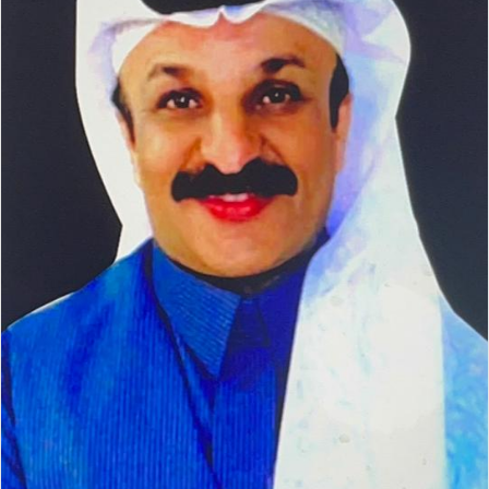
ر
ي
د
ا
إ
ل
ك
ت
ر
و
ن
ي
ا