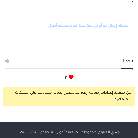
راسل رئيس التحرير
يمكنك إرسال خبر أو مراسلة هيئة تحرير صحيفة أحوال
تابعنا
0
من صفحة إعدادات إضافة أرقام قم بتعيين بيانات حساباتك على الشبكات
الإجتماعية.
جميع الحقوق محفوظة "لصحيفة
أحوال
" © حقوق النشر 2025"