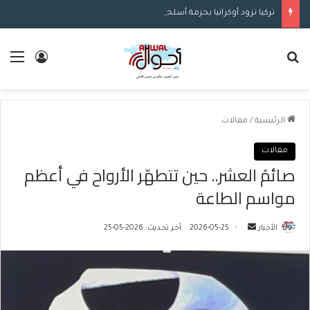
تركيا تزود أوكرانيا بحزمة أسلحة أمريكية ضخمة بقيمة 283 مليون دولار
بحث عن
الق
تسجيل ا
الرئيسية
/
مقالات
مقالات
صائمُ العشر.. حين تتطهّر الأرواح في أعظم
مواسم الطاعة
الأخبار
أ
2026-05-25
آخر تحديث: 2026-05-25
ر
س
ل
ب