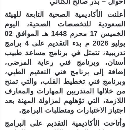
أحوال – بدر صالح الكناني
ر
ي
أعلنت الأكاديمية الصحية التابعة للهيئة
د
السعودية للتخصصات الصحية، اليوم
ا
إ
الخميس 17 محرم 1448 هـ الموافق 02
ل
يوليو 2026 م بدء التقديم على 4 برامج
ك
تدريبية، تتمثل في برنامج مساعد طبيب
ت
ر
أسنان، وبرنامج فني رعاية المرضى،
و
إضافة إلى برنامج فني التعقيم الطبي،
ن
ي
وبرنامج فني تخطيط القلب، والتي تمنح
ا
من خلالها المتدربين المهارات والمعارف
اللازمة، التي تؤهلهم لمزاولة المهنة بعد
اجتياز الاختبارات ومتطلبات البرامج.
وأتاحت الأكاديمية التقديم على البرامج