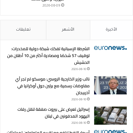
2026-08-09
الأخيرة
الأشهر
تعليقات
الشرطة الإسبانية تفكك شبكة دولية للمخدرات:
توقيف 57 شخصًا ومصادرة أكثر من 10 أطنان من
الحشيش
2026-08-10
نائب وزير الخارجية الروسي: موسكو لم تجر أي
مفاوضات رسمية مع برلين حول أوكرانيا في
أذربيجان
2026-08-10
إسرائيل تعرض على بيروت صفقة لنقل رفات
اليهود المدفونين في لبنان
2026-08-10
أسعار النفط ترتفع مع تقييم المتعاملين لمحادثات