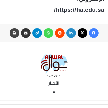
/
https://ha.edu.sa
فيسبوك
‫X
لينكدإن
‏Reddit
واتساب
تيلقرام
مشاركة عبر البريد
طباعة
الأخبار
موق
ع
الوي