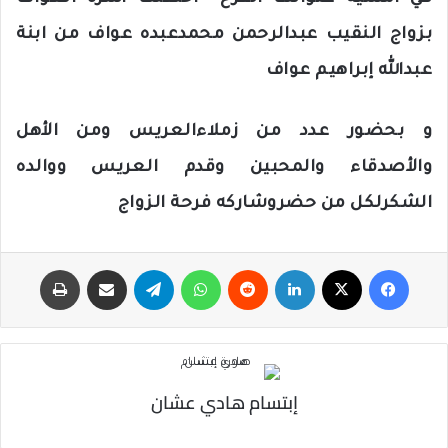
د
بزواج النقيب عبدالرحمن محمدعبده عواف من ابنة
ا
إ
عبدالله إبراهيم عواف
ل
ك
و بحضور عدد من زملاءالعريس ومن الأهل
ت
ر
والأصدقاء والمحبين وقدم العريس ووالده
و
الشكرلكل من حضروشاركه فرحة الزواج
ن
ي
ا
فيسبوك
‫X
لينكدإن
‏Reddit
واتساب
تيلقرام
مشاركة عبر البريد
طباعة
إبتسام هادي عشان