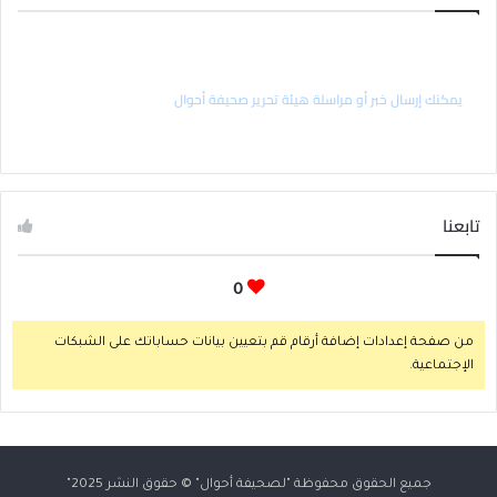
راسل رئيس التحرير
يمكنك إرسال خبر أو مراسلة هيئة تحرير صحيفة أحوال
تابعنا
0
من صفحة إعدادات إضافة أرقام قم بتعيين بيانات حساباتك على الشبكات
الإجتماعية.
جميع الحقوق محفوظة "لصحيفة
أحوال
" © حقوق النشر 2025"