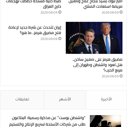
أمير تبوك يشيد بنجاح علاج وتأهيل
ضبط خلية مسلحة خططت لهجمات
مريضة استعادت المشي
خارج العراق
2026-08-09
2026-08-09
إيران تتحدث عن شرط جديد لإعادة
فتح مضيق هرمز.. ما هو؟
2026-08-08
مضيق هرمز على صفيح ساخن..
هل تعود واشنطن وطهران إلى
مربع الحرب؟
2026-08-09
الأخيرة
الأشهر
تعليقات
“واشنطن بوست” عن مذكرة رسمية: البنتاغون
طلب من شركات الأسلحة تسريع الإنتاج والتسليم