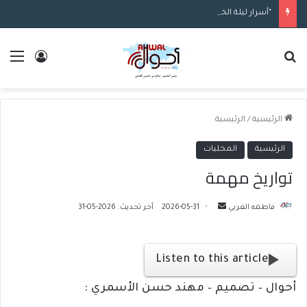
“أسرار ليلة الخميس”.. العراق يعتقل عناصر شبكة خططت لشن هجمات ضد “أهداف معينة” بمسيرة (فيديو)
بحث عن
الق
تسجيل ا
الرئيسية
/
الرئيسية
الرئيسية
المحليات
تواريخ مهمة
فاطمه الغربي
أ
2026-05-31
آخر تحديث: 2026-05-31
ر
س
ل
Listen to this article
ب
أحوال – تصميم – مهند حسن الأسمري :
ر
ي