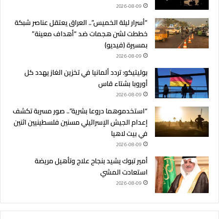
2026-08-09
“أسرار ليلة الخميس”.. العراق يعتقل عناصر شبكة
خططت لشن هجمات ضد “أهداف معينة”
بمسيرة (فيديو)
2026-08-09
بوليتيكو: تردد ألمانيا في تخزين الغاز يهدد كل
أوروبا بشتاء قاس
2026-08-09
“استخدموهما دروعا بشرية”.. صور مسربة تكشف
إعدام الجيش الإسرائيلي مسنين فلسطينيين اثنين
في بيت لاهيا
2026-08-09
أمير تبوك يشيد بنجاح علاج وتأهيل مريضة
استعادت المشي
2026-08-09