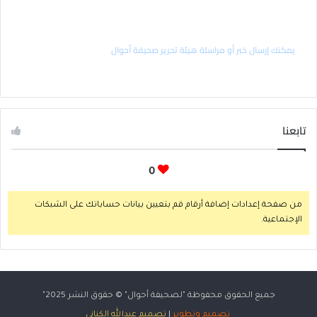
راسل رئيس التحرير
يمكنك إرسال خبر أو مراسلة هيئة تحرير صحيفة أحوال
تابعنا
0
من صفحة إعدادات إضافة أرقام قم بتعيين بيانات حساباتك على الشبكات
الإجتماعية.
جميع الحقوق محفوظة "لصحيفة
أحوال
" © حقوق النشر 2025"
تصميم وتطوير
|
تصميم عبدالله الكناني