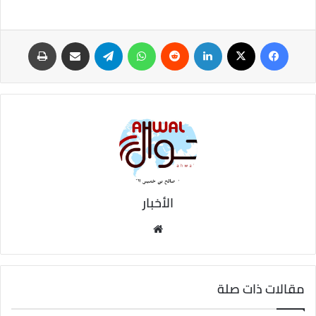
فيسبوك
‫X
لينكدإن
‏Reddit
واتساب
تيلقرام
مشاركة عبر البريد
طباعة
الأخبار
موق
ع
الوي
ب
مقالات ذات صلة