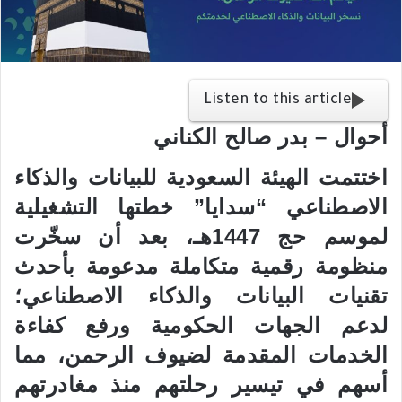
ر
ي
د
ا
إ
Listen to this article
ل
أحوال – بدر صالح الكناني
ك
ت
اختتمت الهيئة السعودية للبيانات والذكاء
ر
الاصطناعي “سدايا” خطتها التشغيلية
و
ن
لموسم حج 1447هـ، بعد أن سخّرت
ي
منظومة رقمية متكاملة مدعومة بأحدث
ا
تقنيات البيانات والذكاء الاصطناعي؛
لدعم الجهات الحكومية ورفع كفاءة
الخدمات المقدمة لضيوف الرحمن، مما
أسهم في تيسير رحلتهم منذ مغادرتهم