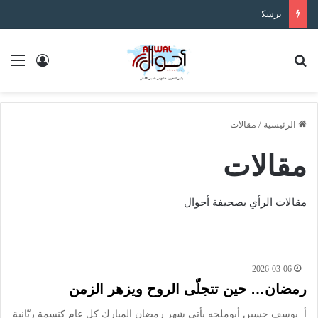
بزشكيان يتعهد بالصمود ويعلن: لن أستقيل مهما حدث
بحث عن
الق
تسجيل ا
الرئيسية
/
مقالات
مقالات
مقالات الرأي بصحيفة أحوال
2026-03-06
رمضان… حين تتجلّى الروح ويزهر الزمن
أ. يوسف حسين أبوملحه يأتي شهر رمضان المبارك كل عام كنسمةٍ ربّانيةٍ