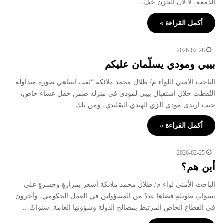
الدمعة، لا لأن الحزن خفَّ،…
أكمل القراءة »
2026-02-28
بيبي ومودي يسلّمان عليكم
الباحث الأمني اللواء م/ طلال محمد ملائكة “لفت انتباهي صورة متداولة
التُقطت خلال استقبال بيبي لمودي في منزله ضمن حفل عشاء خاص،
حيث ارتدى مودي الزي الهندي التقليدي، ومن تلك…
أكمل القراءة »
2026-02-25
أين هم؟
الباحث الأمني لواء م/ طلال محمد ملائكة أشعر بمرارةٍ وحسرةٍ على
سنواتٍ طويلةٍ قضاها عددٌ من المسؤولين في العمل الحكومي، وآخرون
في القطاع الخاص المرتبط بمصالح الدولة وشؤونها العامة. سنواتٌ…