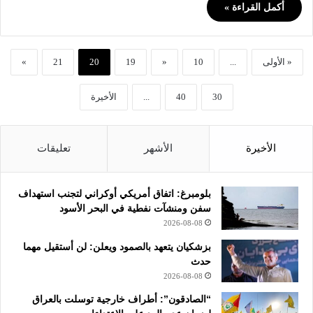
أكمل القراءة »
« الأولى
...
10
«
19
20
21
»
30
40
...
الأخيرة
الأخيرة
الأشهر
تعليقات
بلومبرغ: اتفاق أمريكي أوكراني لتجنب استهداف
سفن ومنشآت نفطية في البحر الأسود
2026-08-08
بزشكيان يتعهد بالصمود ويعلن: لن أستقيل مهما
حدث
2026-08-08
“الصادقون”: أطراف خارجية توسلت بالعراق