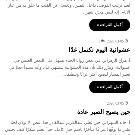
تُعيد ترتيب الفوضى داخل النفس، وتغسل عن القلب ما علق به من غبار
الأيام. إنه ليس مجرّد شهرٍ…
أكمل القراءة »
1
2026-03-05
عشوائية اليوم تكتمل غدًا
أ. هزاع الزهراني في بعض زوايا الحياة يسهل على البعض العيش في
عشوائية، ويبرّر ذلك بأن هذه العشوائية ستنتهي غدًا، وأنه سيبدأ جديًا في
تغيير المسار ليصبح أكثر اتزانًا وتنظيمًا…
أكمل القراءة »
2026-03-05
حين يصبح الصبر عادة
أ. خالد الشهراني حين يُغنّي عبدالكريم عبدالقادر هذا النص، لا يؤدّي لحنًا
بقدر ما يوقّع اعترافًا متأخرًا باسم جيلٍ كامل. جيلٌ تعلّم مبكرًا كيف يحبس